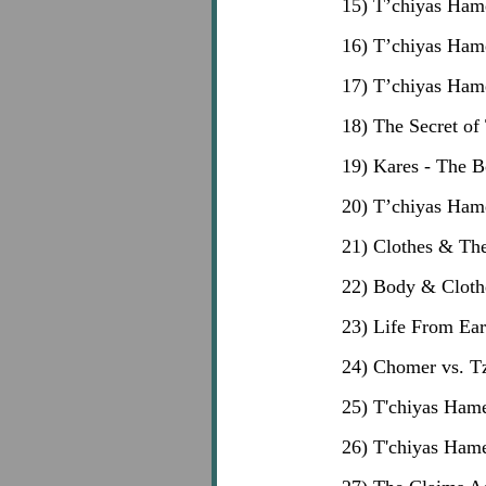
15) T’chiyas Ham
16) T’chiyas Ham
17) T’chiyas Ham
18) The Secret of
19) Kares - The B
20) T’chiyas Hame
21) Clothes & Th
22) Body & Cloth
23) Life From Ear
24) Chomer vs. T
25) T'chiyas Ham
26) T'chiyas Hame