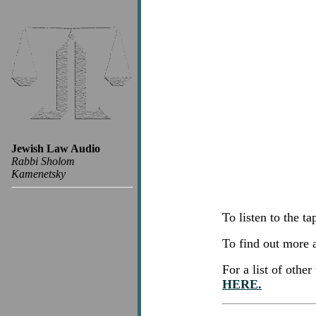
Jewish Law Audio
Rabbi Sholom
Kamenetsky
To listen to the t
To find out more
For a list of oth
HERE.