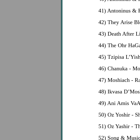
41) Antoninus & 
42) They Arise B
43) Death After 
44) The Ohr HaG
45) Tzipisa L’Yi
46) Chanuka - M
47) Moshiach - 
48) Ikvasa D’Mos
49) Ani Amis VaA
50) Oz Yoshir - S
51) Oz Yashir - T
52) Song & Music