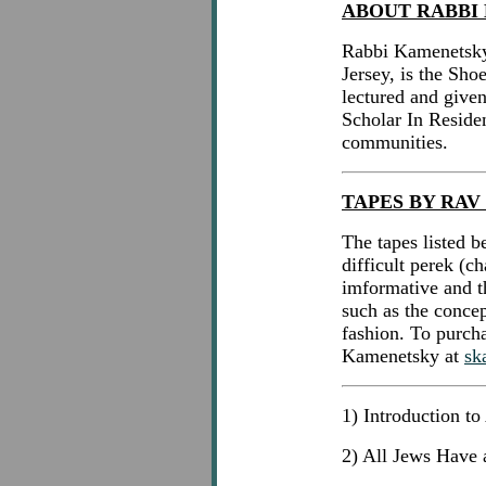
ABOUT RABBI
Rabbi Kamenetsky
Jersey, is the Sho
lectured and given
Scholar In Reside
communities.
TAPES BY RA
The tapes listed 
difficult perek (c
imformative and t
such as the concept
fashion. To purcha
Kamenetsky at
sk
1) Introduction 
2) All Jews Have