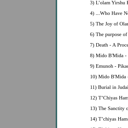
3) L’olam Yirshu 
4) ...Who Have N
5) The Joy of Ol
6) The purpose of
7) Death - A Proce
8) Mido B'Mida -
9) Emunoh - Pika
10) Mido B'Mida 
11) Burial in Jud
12) T’Chiyas Hame
13) The Sanctity 
14) T’chiyas Hame