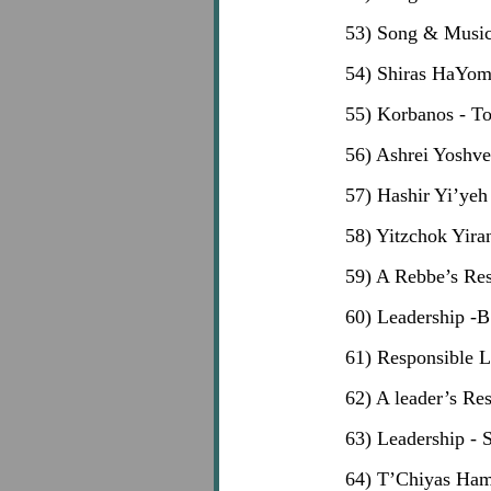
53) Song & Musi
54) Shiras HaYo
55) Korbanos - T
56) Ashrei Yoshv
57) Hashir Yi’ye
58) Yitzchok Yir
59) A Rebbe’s Res
60) Leadership -
61) Responsible 
62) A leader’s Res
63) Leadership - 
64) T’Chiyas Ham